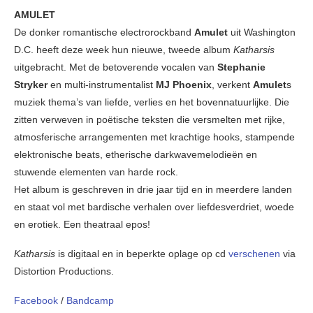
AMULET
De donker romantische electrorockband
Amulet
uit Washington
D.C. heeft deze week hun nieuwe, tweede album
Katharsis
uitgebracht. Met de betoverende vocalen van
Stephanie
Stryker
en multi-instrumentalist
MJ Phoenix
, verkent
Amulet
s
muziek thema’s van liefde, verlies en het bovennatuurlijke. Die
zitten verweven in poëtische teksten die versmelten met rijke,
atmosferische arrangementen met krachtige hooks, stampende
elektronische beats, etherische darkwavemelodieën en
stuwende elementen van harde rock.
Het album is geschreven in drie jaar tijd en in meerdere landen
en staat vol met bardische verhalen over liefdesverdriet, woede
en erotiek. Een theatraal epos!
Katharsis
is digitaal en in beperkte oplage op cd
verschenen
via
Distortion Productions.
Facebook
/
Bandcamp