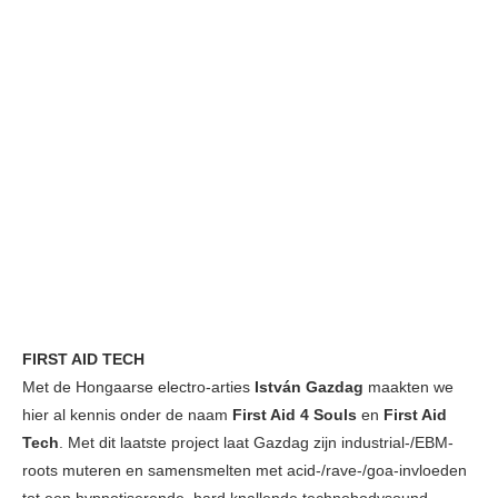
FIRST AID TECH
Met de Hongaarse electro-arties
István Gazdag
maakten we
hier al kennis onder de naam
First Aid 4 Souls
en
First Aid
Tech
. Met dit laatste project laat Gazdag zijn industrial-/EBM-
roots muteren en samensmelten met acid-/rave-/goa-invloeden
tot een hypnotiserende, hard knallende technobodysound.