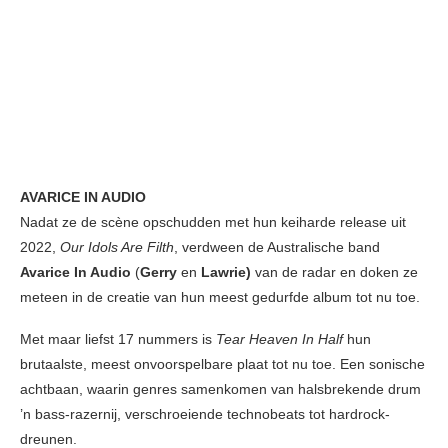
AVARICE IN AUDIO
Nadat ze de scène opschudden met hun keiharde release uit
2022,
Our Idols Are Filth
, verdween de Australische band
Avarice In Audio
(
Gerry
en
Lawrie)
van de radar en doken ze
meteen in de creatie van hun meest gedurfde album tot nu toe.
Met maar liefst 17 nummers is
Tear Heaven In Half
hun
brutaalste, meest onvoorspelbare plaat tot nu toe. Een sonische
achtbaan, waarin genres samenkomen van halsbrekende drum
’n bass-razernij, verschroeiende technobeats tot hardrock-
dreunen.