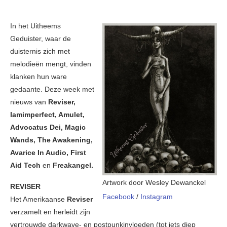
In het Uitheems
Geduister, waar de
duisternis zich met
melodieën mengt, vinden
klanken hun ware
gedaante. Deze week met
nieuws van
Reviser,
Iamimperfect, Amulet,
Advocatus Dei, Magic
Wands, The Awakening,
Avarice In Audio, First
Aid Tech
en
Freakangel.
Artwork door Wesley Dewanckel
REVISER
Facebook
/
Instagram
Het Amerikaanse
Reviser
verzamelt en herleidt zijn
vertrouwde darkwave- en postpunkinvloeden (tot iets diep