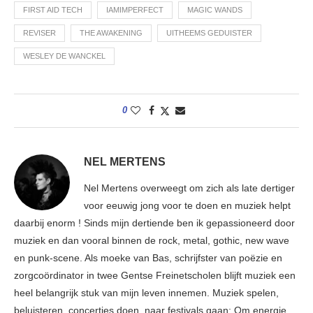
FIRST AID TECH
IAMIMPERFECT
MAGIC WANDS
REVISER
THE AWAKENING
UITHEEMS GEDUISTER
WESLEY DE WANCKEL
0
NEL MERTENS
Nel Mertens overweegt om zich als late dertiger
voor eeuwig jong voor te doen en muziek helpt
daarbij enorm ! Sinds mijn dertiende ben ik gepassioneerd door
muziek en dan vooral binnen de rock, metal, gothic, new wave
en punk-scene. Als moeke van Bas, schrijfster van poëzie en
zorgcoördinator in twee Gentse Freinetscholen blijft muziek een
heel belangrijk stuk van mijn leven innemen. Muziek spelen,
beluisteren, concertjes doen, naar festivals gaan; Om energie