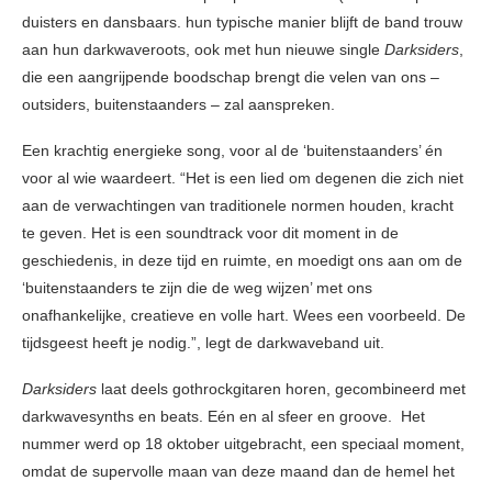
duisters en dansbaars. hun typische manier blijft de band trouw
aan hun darkwaveroots, ook met hun nieuwe single
Darksiders
,
die een aangrijpende boodschap brengt die velen van ons –
outsiders, buitenstaanders – zal aanspreken.
Een krachtig energieke song, voor al de ‘buitenstaanders’ én
voor al wie waardeert. “Het is een lied om degenen die zich niet
aan de verwachtingen van traditionele normen houden, kracht
te geven. Het is een soundtrack voor dit moment in de
geschiedenis, in deze tijd en ruimte, en moedigt ons aan om de
‘buitenstaanders te zijn die de weg wijzen’ met ons
onafhankelijke, creatieve en volle hart. Wees een voorbeeld. De
tijdsgeest heeft je nodig.”, legt de darkwaveband uit.
Darksiders
laat deels gothrockgitaren horen, gecombineerd met
darkwavesynths en beats. Eén en al sfeer en groove. Het
nummer werd op 18 oktober uitgebracht, een speciaal moment,
omdat de supervolle maan van deze maand dan de hemel het