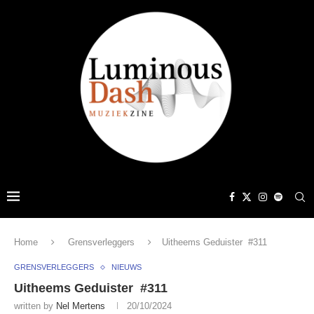
Home
Grensverleggers
Uitheems Geduister #311
GRENSVERLEGGERS
NIEUWS
Uitheems Geduister #311
written by
Nel Mertens
20/10/2024