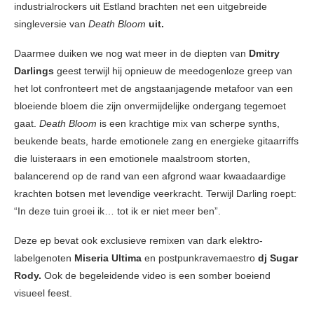
industrialrockers uit Estland brachten net een uitgebreide
singleversie van
Death Bloom
uit.
Daarmee duiken we nog wat meer in de diepten van
Dmitry
Darlings
geest terwijl hij opnieuw de meedogenloze greep van
het lot confronteert met de angstaanjagende metafoor van een
bloeiende bloem die zijn onvermijdelijke ondergang tegemoet
gaat.
Death Bloom
is een krachtige mix van scherpe synths,
beukende beats, harde emotionele zang en energieke gitaarriffs
die luisteraars in een emotionele maalstroom storten,
balancerend op de rand van een afgrond waar kwaadaardige
krachten botsen met levendige veerkracht. Terwijl Darling roept:
“In deze tuin groei ik… tot ik er niet meer ben”.
Deze ep bevat ook exclusieve remixen van dark elektro-
labelgenoten
Miseria Ultima
en postpunkravemaestro
dj Sugar
Rody.
Ook de begeleidende video is een somber boeiend
visueel feest.