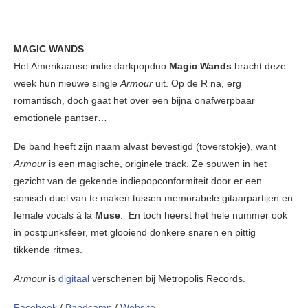
MAGIC WANDS
Het Amerikaanse indie darkpopduo
Magic Wands
bracht deze
week hun nieuwe single
Armour
uit. Op de R na, erg
romantisch, doch gaat het over een bijna onafwerpbaar
emotionele pantser…
De band heeft zijn naam alvast bevestigd (toverstokje), want
Armour
is een magische, originele track. Ze spuwen in het
gezicht van de gekende indiepopconformiteit door er een
sonisch duel van te maken tussen memorabele gitaarpartijen en
female vocals à la
Muse
. En toch heerst het hele nummer ook
in postpunksfeer, met glooiend donkere snaren en pittig
tikkende ritmes.
Armour
is
digitaal
verschenen bij Metropolis Records.
Facebook
/
Bandcamp
/
Website