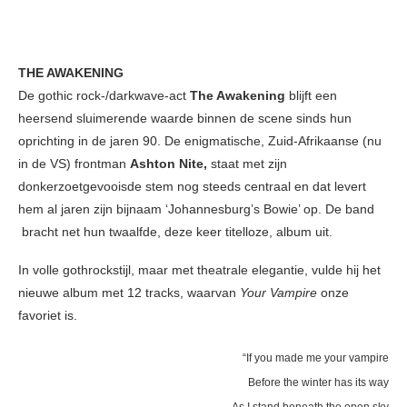
THE AWAKENING
De gothic rock-/darkwave-act
The Awakening
blijft een
heersend sluimerende waarde binnen de scene sinds hun
oprichting in de jaren 90. De enigmatische, Zuid-Afrikaanse (nu
in de VS) frontman
Ashton Nite,
staat met zijn
donkerzoetgevooisde stem nog steeds centraal en dat levert
hem al jaren zijn bijnaam ‘Johannesburg’s Bowie’ op. De band
bracht net hun twaalfde, deze keer titelloze, album uit.
In volle gothrockstijl, maar met theatrale elegantie, vulde hij het
nieuwe album met 12 tracks, waarvan
Your Vampire
onze
favoriet is.
“If you made me your vampire
Before the winter has its way
As I stand beneath the open sky