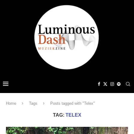
Home
Tags
Posts tagged with "Telex"
TAG:
TELEX