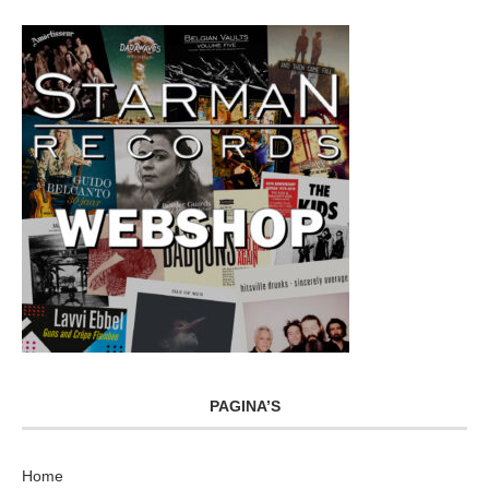
PAGINA’S
Home