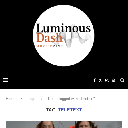
Home
Tags
Posts tagged with "Teletext"
TAG:
TELETEXT