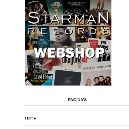
PAGINA’S
Home