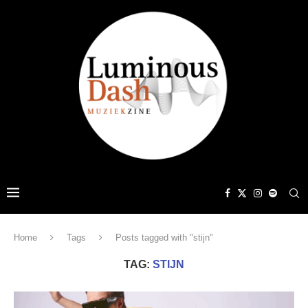
Home
Tags
Posts tagged with "stijn"
TAG:
STIJN