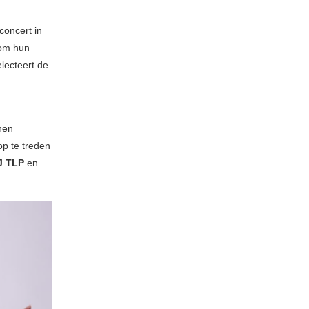
concert in
 om hun
electeert de
nen
op te treden
J TLP
en