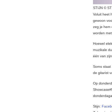
STIJN © ST
Voluit heet 
gewoon vo
zeg je hem 
worden met 
Hoewel elek
muzikale dui
één van zijn
Soms staat 
de gitarist 
Op donderda
Showcase#Mu
donderdagav
Stijn:
Faceb