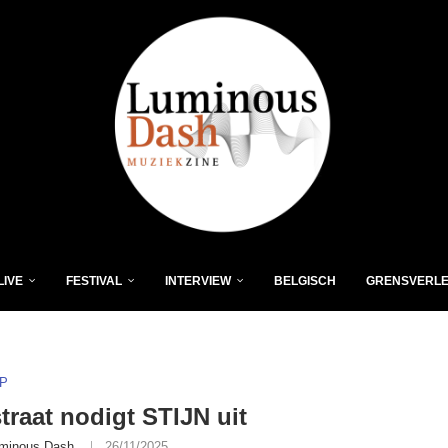
LIVE
FESTIVAL
INTERVIEW
BELGISCH
GRENSVERL
P
traat nodigt STIJN uit
minous Dash
26/11/2025