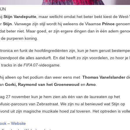
IJN
hij
Stijn Vandeputte
, maar wellicht omdat het beter bekt kiest de West
or
Stijn
. Vanwege zijn stijl wordt hij weleens de Vlaamse
Prince
genoemd
dat beter niet. Maar goed, er zijn ergere dingen dan in één adem gen
de purperen koning.
tronica en funk de hoofdingrediënten zijn, kun je hem gerust bestempe
zendpoot die alles aandurft. En dat heeft zo zijn voordelen, zo hoor je
 tracks in de
FIFA 07
-videogame.
hij alleen op het podium dan weer eens met
Thomas Vanelslander
di
van
Gorki, Raymond van het Groenewoud
en
Arno
.
g 27 november kun je hem zien als één van de laureaten op het
sic-parcours van Zebrastraat. We zijn nu al benieuwd wat Stijn op
ond uit zijn magische muzikale hoed zal toveren. Het optreden is volle
ook
–
Website