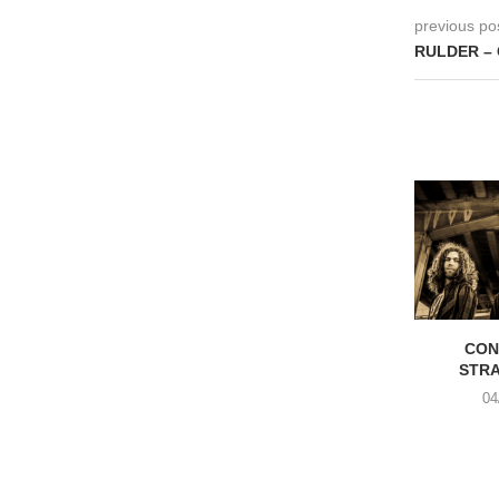
previous po
RULDER – 
CON
STR
04