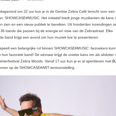
dagavond om 22 uur kun je in de Gentse Zebra Café terecht voor een 
van SHOWCASE#MUSIC. Het initiatief biedt jonge muzikanten de kans
ten zien en een nieuw publiek te bereiken. Uit honderden inzendingen s
ks 36 bands die passen bij de energie en visie van de Zebrastraat. Elke
de band krijgt een avond om hun muziek live te presenteren.
k speelt een belangrijke rol binnen SHOWCASE#MUSIC: bezoekers kun
hun favoriete band! De winnaar krijgt de unieke kans om als afsluiter 
winterfestival Zebra Woods. Vanaf 17 uur kun je er al aperitieven met
D
 nemen op de SHOWCASE#ART-tentoonstelling.