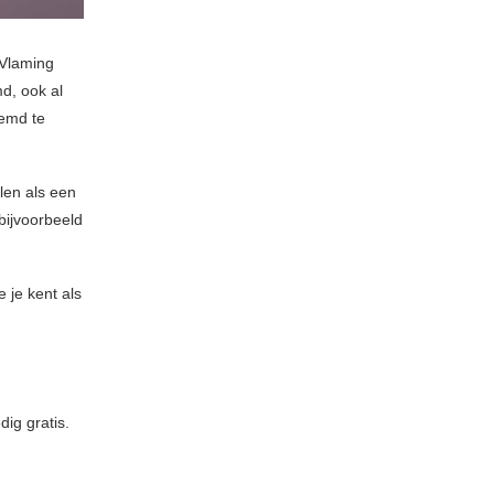
-Vlaming
, ook al
oemd te
len als een
 bijvoorbeeld
e je kent als
dig gratis.