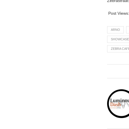
Zebrastraat
Post Views
ARNO
SHOWCASE
ZEBRA CAF