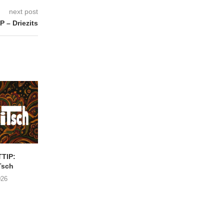
next post
– Driezits
TIP:
CONCERTTIP: JAMIL
Nieuwe augustu
Tsch
JOUNDI
concertjes in de Cab
Antwerpen
026
31/07/2026
21/07/2026