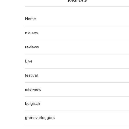
PAGINA’S
Home
nieuws
reviews
Live
festival
interview
belgisch
grensverleggers