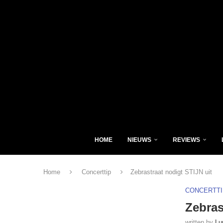
HOME
NIEUWS
REVIEWS
Home
Concerttip
Zebrastraat nodigt STIJN uit
CONCERTTI
Zebras
written by
Lu