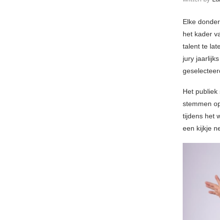
Elke donder
het kader 
talent te la
jury jaarlij
geselecteer
Het publie
stemmen op 
tijdens het 
een kijkje