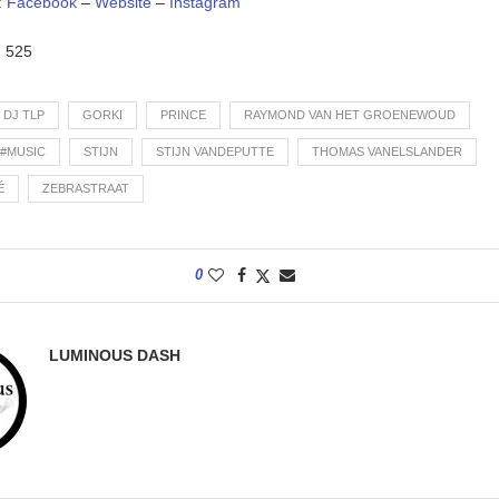
:
Facebook
–
Website
–
Instagram
:
525
DJ TLP
GORKI
PRINCE
RAYMOND VAN HET GROENEWOUD
#MUSIC
STIJN
STIJN VANDEPUTTE
THOMAS VANELSLANDER
É
ZEBRASTRAAT
0
LUMINOUS DASH