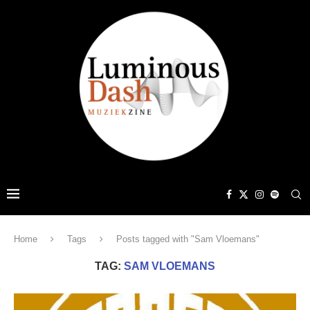
Home
Tags
Posts tagged with "Sam Vloemans"
TAG:
SAM VLOEMANS