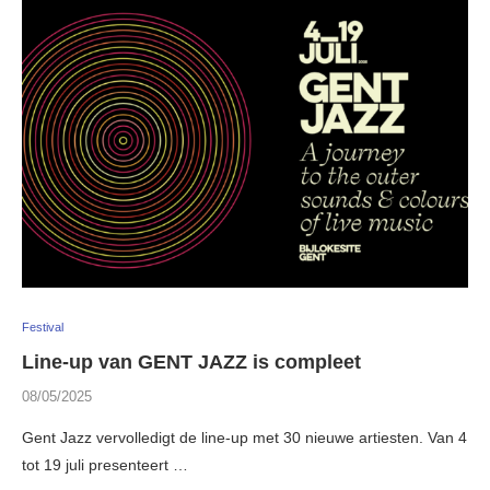
Festival
Line-up van GENT JAZZ is compleet
08/05/2025
Gent Jazz vervolledigt de line-up met 30 nieuwe artiesten. Van 4
tot 19 juli presenteert …