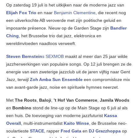
Op zaterdag 19 juli is het uitkijken naar de moderne jazz van
Elijah Fox Trio
en naar
Benjamin Clementine
, die recent nog
een uitverkochte AB veroverde met zijn poëtische geluid en
imposante présence. Nieuw op de Garden Stage zijn
Bandler
Ching
, het Brusselse trio dat jazz, elektronica en
wereldinvloeden naadloos verweeft.
Steven Bernstein
s SEXMOB
maakt al meer dan 25 jaar wilde
jazzherwerkingen van populaire songs. Op 12 juli brengen ze de
energie van een zweterige jazzclub uit de jaren vijftig naar Gent
Jazz, terwijl
Zoh Amba Sun Ensemble
een compromisloze mix
van avant-garde jazz, noise en spirituele hymnes neerzet.
Met
The Roots
,
Baloji
,
’t Hof Van Commerce
,
Jamila Woods
en
Bombino
stond de line-up op de Main Stage op 6 juli al als
een huis. De toevoeging van moderne jazzfuturist
Kassa
Overall
, multi-instrumentalist
Kaito
Winse
, de Brusselse neo-
soulartieste
STACE
, rapper
Fred Gata
en
DJ Grazzhoppa
op