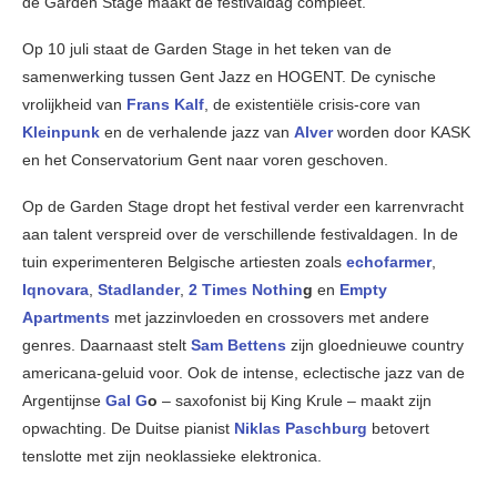
de Garden Stage maakt de festivaldag compleet.
Op 10 juli staat de Garden Stage in het teken van de
samenwerking tussen Gent Jazz en HOGENT. De cynische
vrolijkheid van
Frans Kalf
, de existentiële crisis-core van
Kleinpunk
en de verhalende jazz van
Alver
worden door KASK
en het Conservatorium Gent naar voren geschoven.
Op de Garden Stage dropt het festival verder een karrenvracht
aan talent verspreid over de verschillende festivaldagen. In de
tuin experimenteren Belgische artiesten zoals
echofarmer
,
Iqnovara
,
Stadlander
,
2 Times Nothin
g
en
Empty
Apartments
met jazzinvloeden en crossovers met andere
genres. Daarnaast stelt
Sam Bettens
zijn gloednieuwe country
americana-geluid voor. Ook de intense, eclectische jazz van de
Argentijnse
Gal G
o
– saxofonist bij King Krule – maakt zijn
opwachting. De Duitse pianist
Niklas Paschburg
betovert
tenslotte met zijn neoklassieke elektronica.