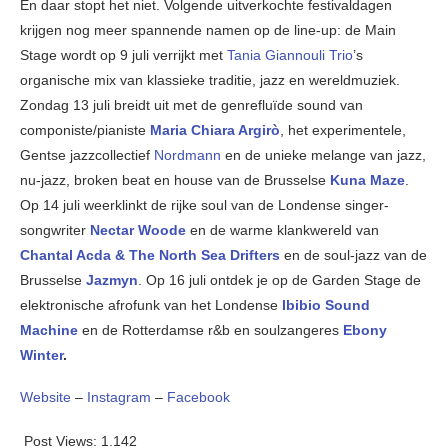
En daar stopt het niet. Volgende uitverkochte festivaldagen
krijgen nog meer spannende namen op de line-up: de Main
Stage wordt op 9 juli verrijkt met
Tania Giannouli Trio
’s
organische mix van klassieke traditie, jazz en wereldmuziek.
Zondag 13 juli breidt uit met de genrefluïde sound van
componiste/pianiste
Maria Chiara Argirò
, het experimentele,
Gentse jazzcollectief
Nordmann
en de unieke melange van jazz,
nu-jazz, broken beat en house van de Brusselse
Kuna Maze
.
Op 14 juli weerklinkt de rijke soul van de Londense singer-
songwriter
Nectar Woode
en de warme klankwereld van
Chantal Acda & The North Sea Drifters
en de soul-jazz van de
Brusselse
Jazmyn
. Op 16 juli ontdek je op de Garden Stage de
elektronische afrofunk van het Londense
Ibibio Sound
Machine
en de Rotterdamse r&b en soulzangeres
Ebony
Winter
.
Website
–
Instagram
–
Facebook
Post Views:
1.142