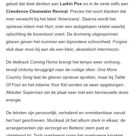
geluid dat doet denken aan
Larkin Poe
en in de verte zelfs aan
Creedence Clearwater Revival
. Precies het soort klanken dat
men verwacht bij het label ‘Americana’. Daarna wordt het
opnieuw intiem met
Hurt
, over een stukgelopen relatie waarbij
opluchting de boventoon voert. De dromerig uitgesponnen
gitaren geven het nummer een bijzondere schoonheid.
Forgive
sluit daar mooi bij aan als een klein, akoestisch intermezzo.
De titeltrack
Coming Home
brengt het tempo weer omhoog,
terwijl
Unlucky
teruggrijpt naar de rustige sfeer.
One More
Country Song
laat de gitaren opnieuw spreken, maar bij
Table
Of Four
en het intieme
Your Kid
worden ze weer opgeborgen.
Afsluiter
Superman
zet de plaat neer met een hernieuwde dosis
energie.
De teksten zijn persoonlijk, verhalend en onmiskenbaar vanuit
het hart geschreven. Muzikaal zit het album sterk in elkaar: de
arrangementen zijn verzorgd en Bettens’ stem past er
uitstekend bij. Toch overheerst soms het ingetogene karakter,