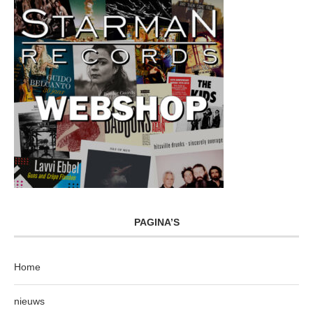
PAGINA’S
Home
nieuws