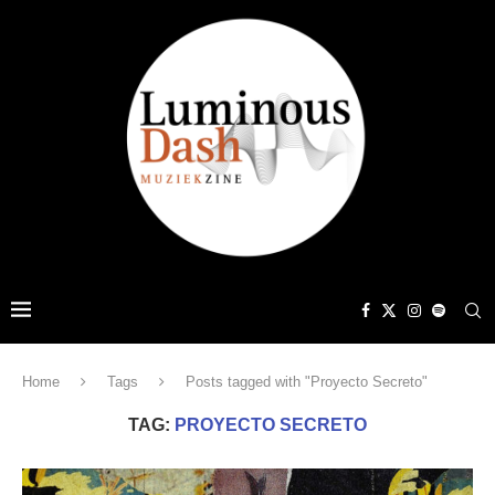
Home
Tags
Posts tagged with "Proyecto Secreto"
TAG:
PROYECTO SECRETO