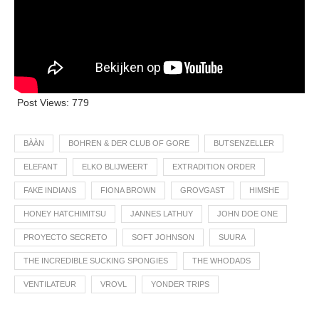
Post Views:
779
BÀÀN
BOHREN & DER CLUB OF GORE
BUTSENZELLER
ELEFANT
ELKO BLIJWEERT
EXTRADITION ORDER
FAKE INDIANS
FIONA BROWN
GROVGAST
HIMSHE
HONEY HATCHIMITSU
JANNES LATHUY
JOHN DOE ONE
PROYECTO SECRETO
SOFT JOHNSON
SUURA
THE INCREDIBLE SUCKING SPONGIES
THE WHODADS
VENTILATEUR
VROVL
YONDER TRIPS