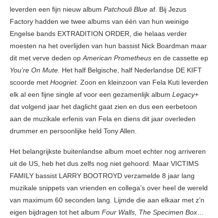
leverden een fijn nieuw album
Patchouli Blue
af. Bij Jezus
Factory hadden we twee albums van één van hun weinige
Engelse bands EXTRADITION ORDER, die helaas verder
moesten na het overlijden van hun bassist Nick Boardman maar
dit met verve deden op
American Prometheus
en de cassette ep
You’re On Mute.
Het half Belgische, half Nederlandse DE KIFT
scoorde met
Hoogriet.
Zoon en kleinzoon van Fela Kuti leverden
elk al een fijne single af voor een gezamenlijk album
Legacy+
dat volgend jaar het daglicht gaat zien en dus een eerbetoon
aan de muzikale erfenis van Fela en diens dit jaar overleden
drummer en persoonlijke held Tony Allen.
Het belangrijkste buitenlandse album moet echter nog arriveren
uit de US, heb het dus zelfs nog niet gehoord. Maar VICTIMS
FAMILY bassist LARRY BOOTROYD verzamelde 8 jaar lang
muzikale snippets van vrienden en collega’s over heel de wereld
van maximum 60 seconden lang. Lijmde die aan elkaar met z’n
eigen bijdragen tot het album
Four Walls, The Specimen Box
…