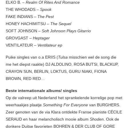
ELKO B
. – Realm Of Rites And Romance
THE WHODADS –
Spook
FAKE INDIANS
– The Pest
HONEY HACHIMITSU –
The Sequel
SOFT JOHNSON –
Soft Johnson Plays Gitarrio
GROVGAST –
Heptager
VENTILATEUR –
Ventilateur ep
Puike singles van o.a ERIIS (
Tulsa
misschien wel de song die
me het diepst raakte) DJ ALDOLINO, ROSA BUTSI, BLACKUP,
CRAYON SUN, BERLIN, LOKTUS, GURU NIAKI, FIONA
BROWN, RED RED…
Beste internationale albums/ singles
Op de valreep uit Nederland het sprankelende korrelige pop met
weerhaakjes plaatje
Something For Everyone
van BURGHERS.
Zeer genoten van de via Klara ontdekte Franse pianiste CÉCILE
SERAUD en haar melancholisch mooie album
Shoden
. Ook de
donkere Duitse favorieten BOHREN & DER CLUB OF GORE