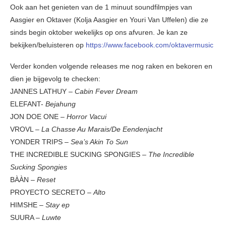
Ook aan het genieten van de 1 minuut soundfilmpjes van
Aasgier en Oktaver (Kolja Aasgier en Youri Van Uffelen) die ze
sinds begin oktober wekelijks op ons afvuren. Je kan ze
bekijken/beluisteren op
https://www.facebook.com/oktavermusic
Verder konden volgende releases me nog raken en bekoren en
dien je bijgevolg te checken:
JANNES LATHUY –
Cabin Fever Dream
ELEFANT-
Bejahung
JON DOE ONE –
Horror Vacui
VROVL –
La Chasse Au Marais/De Eendenjacht
YONDER TRIPS –
Sea’s Akin To Sun
THE INCREDIBLE SUCKING SPONGIES –
The Incredible
Sucking Spongies
BÀÀN –
Reset
PROYECTO SECRETO –
Alto
HIMSHE –
Stay ep
SUURA –
Luwte