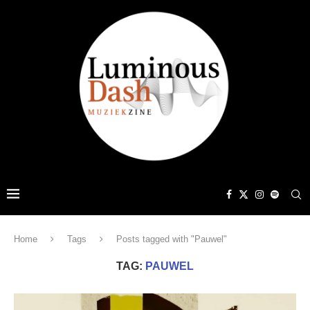
Home
Tags
Posts tagged with "Pauwel"
TAG:
PAUWEL