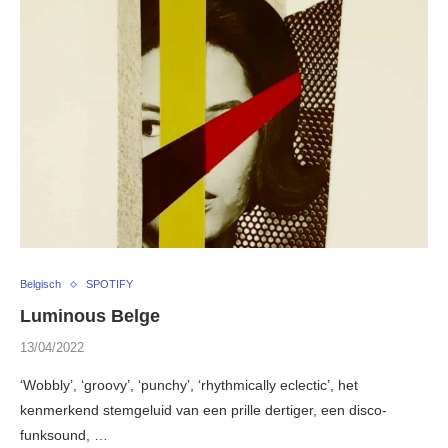
Belgisch
SPOTIFY
Luminous Belge
13/04/2022
‘Wobbly’, ‘groovy’, ‘punchy’, ‘rhythmically eclectic’, het
kenmerkend stemgeluid van een prille dertiger, een disco-
funksound, …