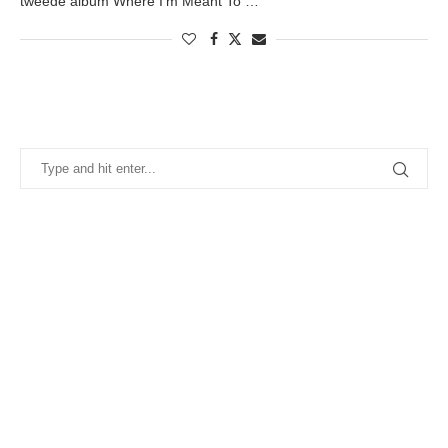
tweede album Where I’m Meant To …