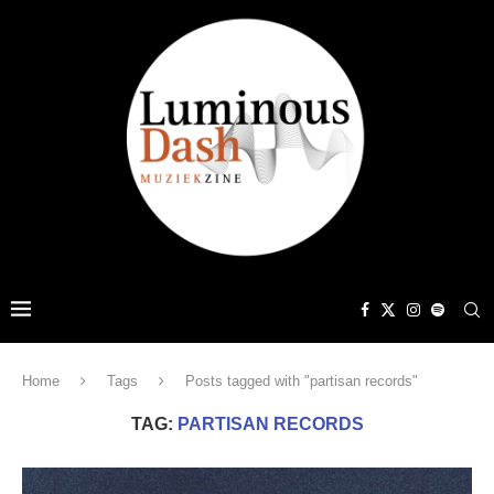
Home
Tags
Posts tagged with "partisan records"
TAG:
PARTISAN RECORDS