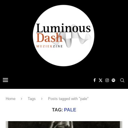
Home
Tags
Posts tagged with "pale"
TAG:
PALE