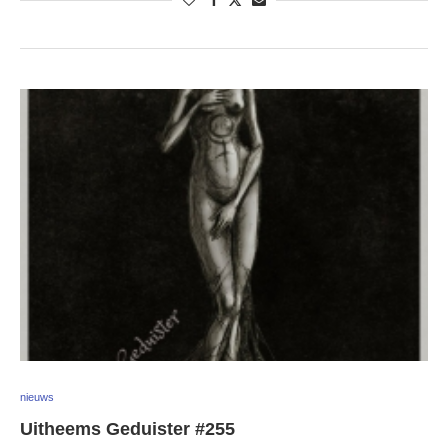
nieuws
Uitheems Geduister #255