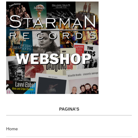
PAGINA’S
Home