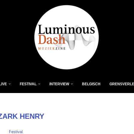
LIVE
FESTIVAL
INTERVIEW
BELGISCH
GRENSVERL
ZARK HENRY
Festival