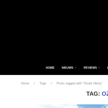
HOME
NIEUWS
REVIEWS
Home
Tags
Posts tagged with "Ozark Henry"
TAG:
O