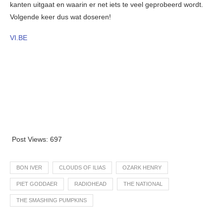
kanten uitgaat en waarin er net iets te veel geprobeerd wordt.
Volgende keer dus wat doseren!
VI.BE
Post Views:
697
BON IVER
CLOUDS OF ILIAS
OZARK HENRY
PIET GODDAER
RADIOHEAD
THE NATIONAL
THE SMASHING PUMPKINS