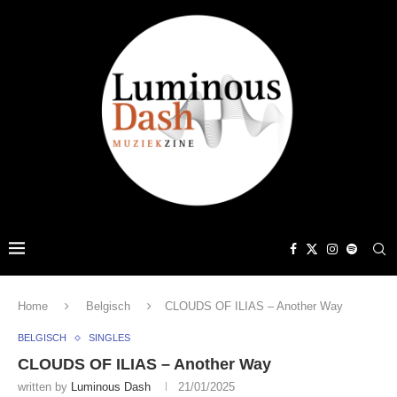
Home
Belgisch
CLOUDS OF ILIAS – Another Way
BELGISCH
SINGLES
CLOUDS OF ILIAS – Another Way
written by
Luminous Dash
21/01/2025