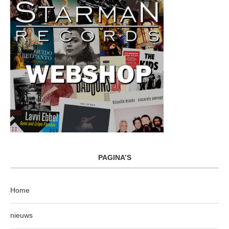
PAGINA’S
Home
nieuws