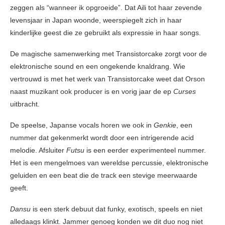
zeggen als “wanneer ik opgroeide”. Dat Aili tot haar zevende
levensjaar in Japan woonde, weerspiegelt zich in haar
kinderlijke geest die ze gebruikt als expressie in haar songs.
De magische samenwerking met Transistorcake zorgt voor de
elektronische sound en een ongekende knaldrang. Wie
vertrouwd is met het werk van Transistorcake weet dat Orson
naast muzikant ook producer is en vorig jaar de ep
Curses
uitbracht.
De speelse, Japanse vocals horen we ook in
Genkie
, een
nummer dat gekenmerkt wordt door een intrigerende acid
melodie. Afsluiter
Futsu
is een eerder experimenteel nummer.
Het is een mengelmoes van wereldse percussie, elektronische
geluiden en een beat die de track een stevige meerwaarde
geeft.
Dansu
is een sterk debuut dat funky, exotisch, speels en niet
alledaags klinkt. Jammer genoeg konden we dit duo nog niet