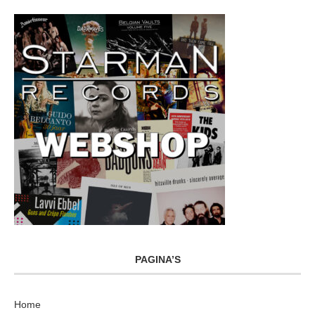
PAGINA’S
Home