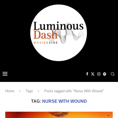
Home
Tags
Posts tagged with "Nurse With Wound"
TAG:
NURSE WITH WOUND