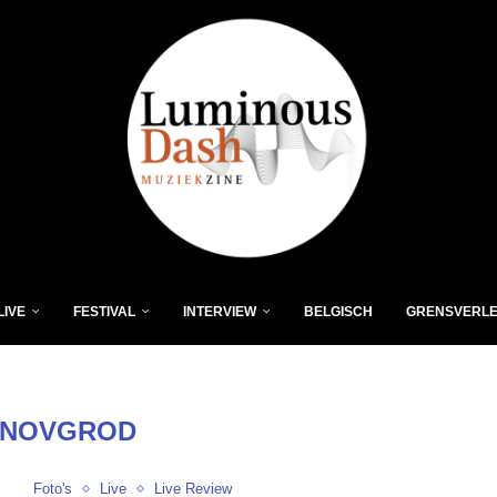
LIVE
FESTIVAL
INTERVIEW
BELGISCH
GRENSVERL
NOVGROD
Foto's
Live
Live Review