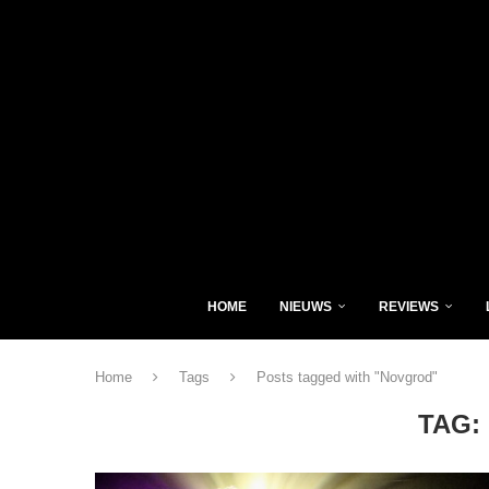
HOME
NIEUWS
REVIEWS
Home
Tags
Posts tagged with "Novgrod"
TAG: