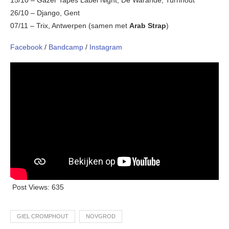
15/10 – Gazer Tapes Label Night, De Warande, Turnhout
26/10 – Django, Gent
07/11 – Trix, Antwerpen (samen met
Arab Strap
)
Facebook
/
Bandcamp
/
Instagram
Post Views:
635
GIEL CROMPHOUT
NOVGROD