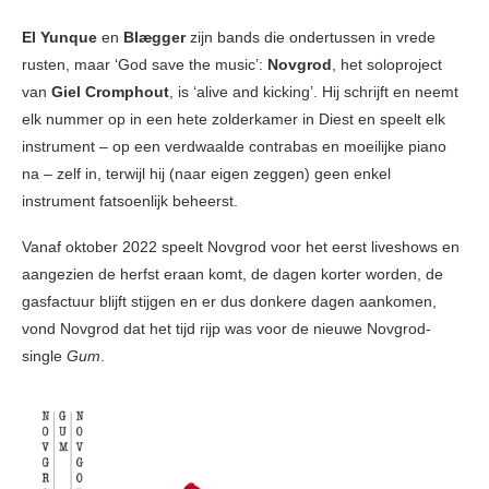
El Yunque
en
Blægger
zijn bands die ondertussen in vrede
rusten, maar ‘God save the music’:
Novgrod
, het soloproject
van
Giel Cromphout
, is ‘alive and kicking’. Hij schrijft en neemt
elk nummer op in een hete zolderkamer in Diest en speelt elk
instrument – op een verdwaalde contrabas en moeilijke piano
na – zelf in, terwijl hij (naar eigen zeggen) geen enkel
instrument fatsoenlijk beheerst.
Vanaf oktober 2022 speelt Novgrod voor het eerst liveshows en
aangezien de herfst eraan komt, de dagen korter worden, de
gasfactuur blijft stijgen en er dus donkere dagen aankomen,
vond Novgrod dat het tijd rijp was voor de nieuwe Novgrod-
single
Gum
.