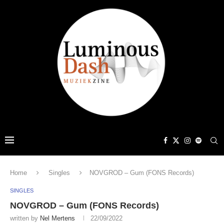
Home
Singles
NOVGROD – Gum (FONS Records)
SINGLES
NOVGROD – Gum (FONS Records)
written by
Nel Mertens
22/09/2022