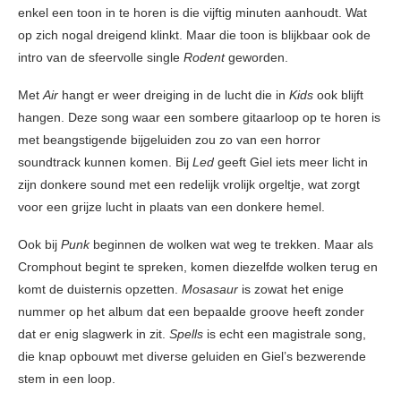
enkel een toon in te horen is die vijftig minuten aanhoudt. Wat
op zich nogal dreigend klinkt. Maar die toon is blijkbaar ook de
intro van de sfeervolle single
Rodent
geworden.
Met
Air
hangt er weer dreiging in de lucht die in
Kids
ook blijft
hangen. Deze song waar een sombere gitaarloop op te horen is
met beangstigende bijgeluiden zou zo van een horror
soundtrack kunnen komen. Bij
Led
geeft Giel iets meer licht in
zijn donkere sound met een redelijk vrolijk orgeltje, wat zorgt
voor een grijze lucht in plaats van een donkere hemel.
Ook bij
Punk
beginnen de wolken wat weg te trekken. Maar als
Cromphout begint te spreken, komen diezelfde wolken terug en
komt de duisternis opzetten.
Mosasaur
is zowat het enige
nummer op het album dat een bepaalde groove heeft zonder
dat er enig slagwerk in zit.
Spells
is echt een magistrale song,
die knap opbouwt met diverse geluiden en Giel’s bezwerende
stem in een loop.