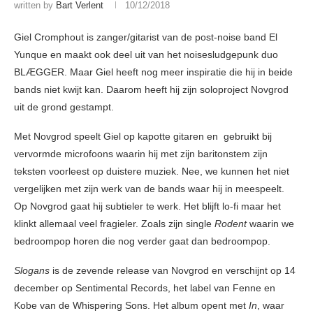
written by
Bart Verlent
10/12/2018
Giel Cromphout is zanger/gitarist van de post-noise band El
Yunque en maakt ook deel uit van het noisesludgepunk duo
BLÆGGER. Maar Giel heeft nog meer inspiratie die hij in beide
bands niet kwijt kan. Daarom heeft hij zijn soloproject Novgrod
uit de grond gestampt.
Met Novgrod speelt Giel op kapotte gitaren en gebruikt bij
vervormde microfoons waarin hij met zijn baritonstem zijn
teksten voorleest op duistere muziek. Nee, we kunnen het niet
vergelijken met zijn werk van de bands waar hij in meespeelt.
Op Novgrod gaat hij subtieler te werk. Het blijft lo-fi maar het
klinkt allemaal veel fragieler. Zoals zijn single
Rodent
waarin we
bedroompop horen die nog verder gaat dan bedroompop.
Slogans
is de zevende release van Novgrod en verschijnt op 14
december op Sentimental Records, het label van Fenne en
Kobe van de Whispering Sons. Het album opent met
In
, waar