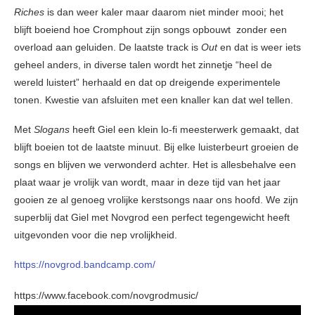
Riches
is dan weer kaler maar daarom niet minder mooi; het
blijft boeiend hoe Cromphout zijn songs opbouwt zonder een
overload aan geluiden. De laatste track is
Out
en dat is weer iets
geheel anders, in diverse talen wordt het zinnetje “heel de
wereld luistert” herhaald en dat op dreigende experimentele
tonen. Kwestie van afsluiten met een knaller kan dat wel tellen.
Met
Slogans
heeft Giel een klein lo-fi meesterwerk gemaakt, dat
blijft boeien tot de laatste minuut. Bij elke luisterbeurt groeien de
songs en blijven we verwonderd achter. Het is allesbehalve een
plaat waar je vrolijk van wordt, maar in deze tijd van het jaar
gooien ze al genoeg vrolijke kerstsongs naar ons hoofd. We zijn
superblij dat Giel met Novgrod een perfect tegengewicht heeft
uitgevonden voor die nep vrolijkheid.
https://novgrod.bandcamp.com/
https://www.facebook.com/novgrodmusic/