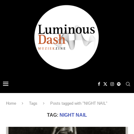
Home
Tags
Posts tagged with "NIGHT NAIL"
TAG:
NIGHT NAIL