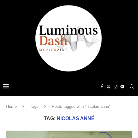
Home
Tags
Posts tagged with "nicolas anné"
TAG:
NICOLAS ANNÉ