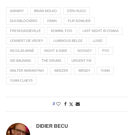
ASKWHY
BRIAN MOLKO
D’EN HUGO
DUCKBLOCKERS
FAWN.
FLIP KOWLIER
FREYA DASSEVILLE
KOMMIL FOO
LAST NIGHT IN OSAKA
LENNERT DE VROEY
LUMINOUS BELGE
LUSID
NICOLAS ANNÉ
NIGHT & DAVE
NOONZY
PYO
SID BAUNING
THE DRUMS
URGENT FM
WALTER MARANTINO
WEEZER
WENDY
YUMA
YUMA CLAEYS
0
DIDIER BECU