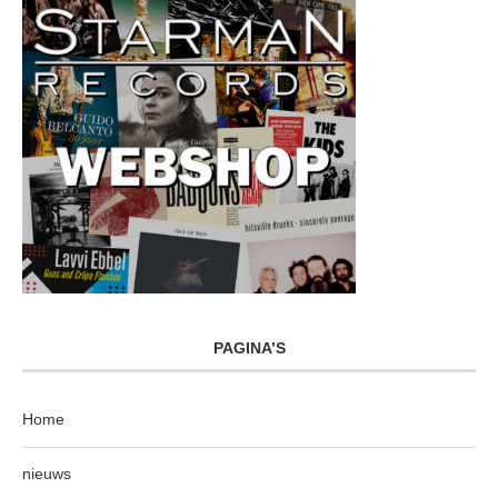
PAGINA’S
Home
nieuws