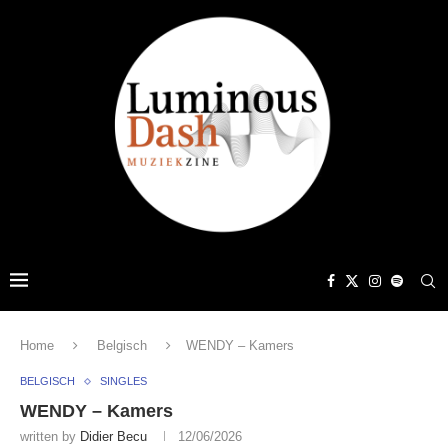
Home
Belgisch
WENDY – Kamers
BELGISCH
SINGLES
WENDY – Kamers
written by
Didier Becu
12/06/2026