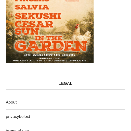
LEGAL
About
privacybeleid
terms of use