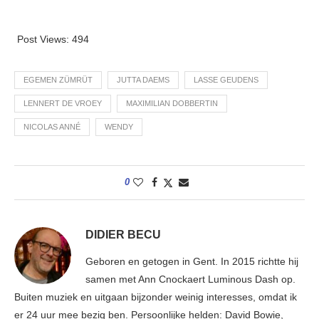
Post Views:
494
EGEMEN ZÜMRÜT
JUTTA DAEMS
LASSE GEUDENS
LENNERT DE VROEY
MAXIMILIAN DOBBERTIN
NICOLAS ANNÉ
WENDY
0
DIDIER BECU
Geboren en getogen in Gent. In 2015 richtte hij
samen met Ann Cnockaert Luminous Dash op.
Buiten muziek en uitgaan bijzonder weinig interesses, omdat ik
er 24 uur mee bezig ben. Persoonlijke helden: David Bowie,