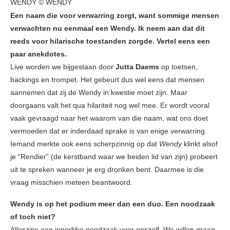
WENDY © WENDY
Een naam die voor verwarring zorgt, want sommige mensen
verwachten nu eenmaal een Wendy. Ik neem aan dat dit
reeds voor hilarische toestanden zorgde. Vertel eens een
paar anekdotes.
Live worden we bijgestaan door
Jutta Daems
op toetsen,
backings en trompet. Het gebeurt dus wel eens dat mensen
aannemen dat zij de Wendy in kwestie moet zijn. Maar
doorgaans valt het qua hilariteit nog wel mee. Er wordt vooral
vaak gevraagd naar het waarom van die naam, wat ons doet
vermoeden dat er inderdaad sprake is van enige verwarring.
Iemand merkte ook eens scherpzinnig op dat
Wendy
klinkt alsof
je “Rendier” (de kerstband waar we beiden lid van zijn) probeert
uit te spreken wanneer je erg dronken bent. Daarmee is die
vraag misschien meteen beantwoord.
Wendy is op het podium meer dan een duo. Een noodzaak
of toch niet?
Alleszins een innerlijke noodzaak voor onszelf. We willen graag