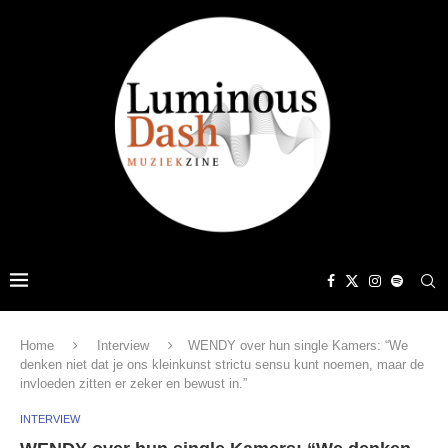
Home
Interview
WENDY over hun single Kamers: “We
denken niet dat je ons kleinkunst strictu sensu kunt noemen, maar de
invloeden zitten er zeker en bewust in.”
INTERVIEW