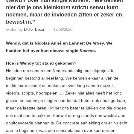
WENDY over hun single Kamers: “We denken
niet dat je ons kleinkunst strictu sensu kunt
noemen, maar de invloeden zitten er zeker en
bewust in.”
written by
Didier Becu
17/06/2026
Wendy, dat is Nicolas Anné en Lennert De Vroey. We
hadden het over hun nieuwe single
Kamers
.
Hoe is Wendy tot stand gekomen?
Het idee om samen een Nederlandstalig muziekproject te
beginnen bestond al heel lang. We kennen elkaar al van de
middelbare school en maken al even lang samen muziek,
video’s, scripts, hoorspelen, … Zeker niet alles heeft het licht
gezien en sommige dingen hadden dat beter ook nooit gedaan,
maar de laatste jaren lijkt het ons beter te lukken om die dingen
ook echt aan te pakken. Hoewel er nog steeds een waslijst aan
onuitgevoerde plannen is. De concrete aanleiding om er nu écht
aan te beginnen, was een conceptalbum over kuuroorden,