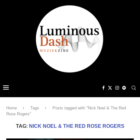
Home
Tags
Posts tagged with "Nick Noel & The Red
Rose Rogers"
TAG:
NICK NOEL & THE RED ROSE ROGERS