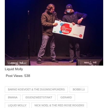
Liquid Molly
Post Views:
538
BARNO KOEVOET & THE DUIJMSCHPIJKERS
BOBBI LU
BWANA
EIGENZWEETSTINKT
GERARD
LIQUID MOLLY
NICK NOEL & THE RED ROSE ROGERS