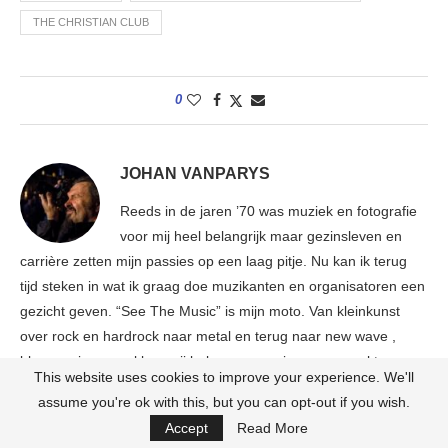
THE CHRISTIAN CLUB
0
JOHAN VANPARYS
Reeds in de jaren ’70 was muziek en fotografie
voor mij heel belangrijk maar gezinsleven en
carrière zetten mijn passies op een laag pitje. Nu kan ik terug
tijd steken in wat ik graag doe muzikanten en organisatoren een
gezicht geven. “See The Music” is mijn moto. Van kleinkunst
over rock en hardrock naar metal en terug naar new wave ,
blues en jazz, veel kan mij bekoren en er is nog zo veel te
This website uses cookies to improve your experience. We'll
ontdekken…. Al dat moois en nu en dan een filmpje wil ik dan
assume you're ok with this, but you can opt-out if you wish.
ook delen via Luminous Dash en mijn YouTube en Facebook
Accept
Read More
kanalen.