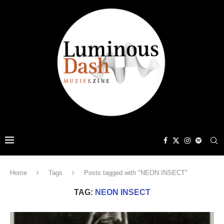
Home
Tags
Posts tagged with "NEON INSECT"
TAG:
NEON INSECT