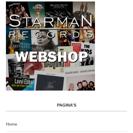
PAGINA’S
Home