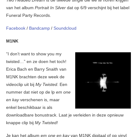
Two Headed Dream
is de tweede single die we te horen krijgen
van het album
Portrait In Silver
dat op 6/9 verschijnt bij het label
Funeral Party Records.
Facebook
/
Bandcamp
/
Soundcloud
M1NK
“I don’t want to show you my
twisted…” en ze doen het toch!
Erica Bach en Barry Snaith van
M1NK brachten deze week de
videoclip uit bij
My Twisted
. Een
nummer dat niet op de lp
em one
en kay
verschenen is, maar
enkel beschikbaar is als
downloadbare bonustrack. Laat je verleiden in deze opnieuw
knappe clip bij
My Twisted!
Je kan het album
em one en kay
van M1NK digitaal of op vinyl