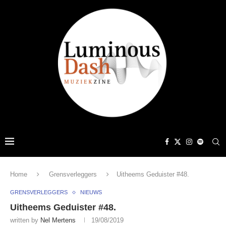
Home
Grensverleggers
Uitheems Geduister #48.
GRENSVERLEGGERS
NIEUWS
Uitheems Geduister #48.
written by
Nel Mertens
19/08/2019