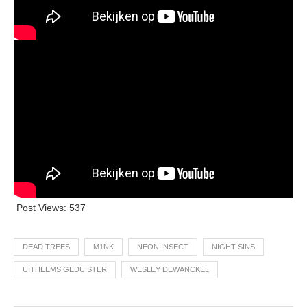
Post Views:
537
DEAD TREES
M1NK
NEON INSECT
NIGHT SINS
UITHEEMS GEDUISTER
WESLEY DEWANCKEL