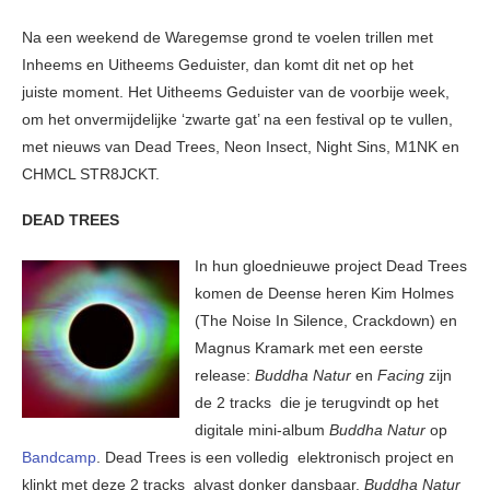
Na een weekend de Waregemse grond te voelen trillen met
Inheems en Uitheems Geduister, dan komt dit net op het
juiste moment. Het Uitheems Geduister van de voorbije week,
om het onvermijdelijke ‘zwarte gat’ na een festival op te vullen,
met nieuws van Dead Trees, Neon Insect, Night Sins, M1NK en
CHMCL STR8JCKT.
DEAD TREES
In hun gloednieuwe project Dead Trees
komen de Deense heren Kim Holmes
(The Noise In Silence, Crackdown) en
Magnus Kramark met een eerste
release:
Buddha Natur
en
Facing
zijn
de 2 tracks die je terugvindt op het
digitale mini-album
Buddha Natur
op
Bandcamp
. Dead Trees is een volledig elektronisch project en
klinkt met deze 2 tracks alvast donker dansbaar.
Buddha Natur