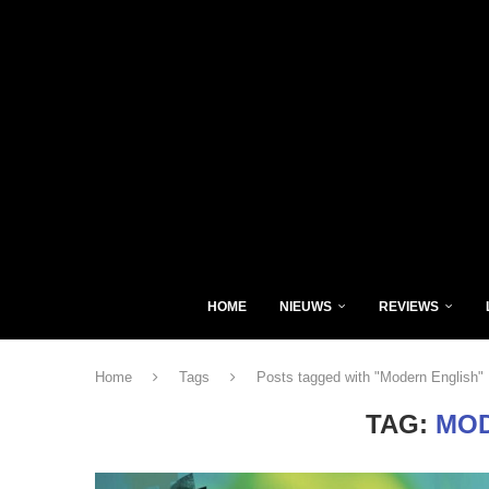
HOME
NIEUWS
REVIEWS
Home
Tags
Posts tagged with "Modern English"
TAG:
MOD