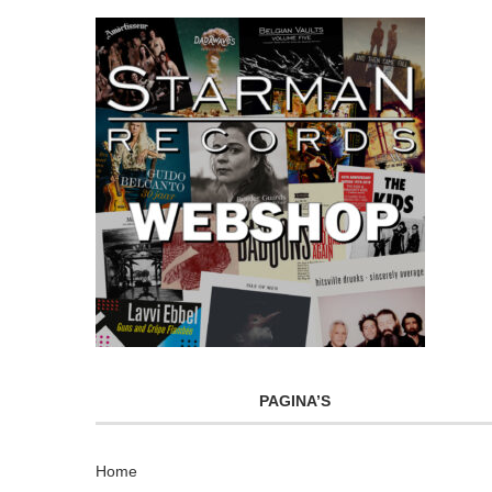
PAGINA’S
Home