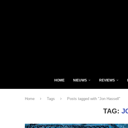
HOME
NIEUWS
REVIEWS
Home
Tags
Posts tagged with "Jon Hassell"
TAG:
J