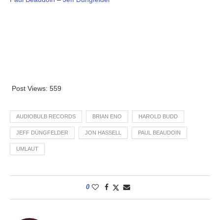
Post Views:
559
AUDIOBULB RECORDS
BRIAN ENO
HAROLD BUDD
JEFF DÜNGFELDER
JON HASSELL
PAUL BEAUDOIN
UMLAUT
0