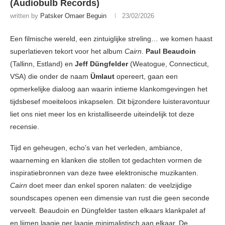
(Audiobulb Records)
written by
Patsker Omaer Beguin
23/02/2026
Een filmische wereld, een zintuiglijke streling… we komen haast
superlatieven tekort voor het album
Cairn
.
Paul Beaudoin
(Tallinn, Estland) en
Jeff Düngfelder
(Weatogue, Connecticut,
VSA) die onder de naam
Ümlaut
opereert, gaan een
opmerkelijke dialoog aan waarin intieme klankomgevingen het
tijdsbesef moeiteloos inkapselen. Dit bijzondere luisteravontuur
liet ons niet meer los en kristalliseerde uiteindelijk tot deze
recensie.
Tijd en geheugen, echo’s van het verleden, ambiance,
waarneming en klanken die stollen tot gedachten vormen de
inspiratiebronnen van deze twee elektronische muzikanten.
Cairn
doet meer dan enkel sporen nalaten: de veelzijdige
soundscapes openen een dimensie van rust die geen seconde
verveelt. Beaudoin en Düngfelder tasten elkaars klankpalet af
en lijmen laagje per laagje minimalistisch aan elkaar. De