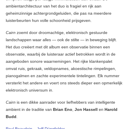
ambientarchitectuur van het duo is fragiel en rijk aan
geheimzinnige achtergrondgeluiden, die pas na meerdere
luisterbeurten hun volle schoonheid prijsgeven.
Cairn
zoemt door droomachtige, elektronisch gestuurde
landschappen waar alles — ook de stilte — in beweging blijft.
Het duo creëert met dit album een observatie binnen een
observatie, waarbij de luisteraar actief betrokken wordt in de
aangeboden sonore waarnemingen. Het rijke klankenpalet
omvat ruis, gekraak, veldopnames, akoestische rimpelingen,
pianogalmen en zachte experimentele tintelingen. Elk nummer
versterkt het andere en voert ons steeds dieper een opmerkelijk
elektronisch universum in.
Cairn
is een dikke aanrader voor liefhebbers van intelligente
ambient in de traditie van
Brian Eno
,
Jon Hassell
en
Harold
Budd
.
Paul Beaudoin
–
Jeff Düngfelder