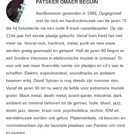
PATSKER OMAER BEGUIN
Aardbewoner geworden in 1966. Opgegroeid
met de rock en hardrockmuziek van de jaren 70
die hij beluisterde via een oude 8-track cassettespeler. Op zijn
12de jaar het eerste plaatje gekocht. Vanaf toen hield het niet
meer op. Vooral rock, hardrock, metal, punk en new wave
werden gretig gesmaakt en getapet. Half de jaren 80 begon er
een bredere interesse in elektronische muziek te ontstaan. Er
was ook wat meer financiële ruimte om plaatjes en cd’s aan te
schaffen. Elektro, experimenteel, soundtracks en ambient
kwamen erbij. David Sylvian is nog steeds zijn nummer één.
Vanaf de jaren 90 tot nu werd de liefde voor extremere muziek
groter. Black metal, death metal, avant-garde, industrial, dark
ambient en minimal behoren tot de genres. Indie, blues, jazz,
doom jazz, stoner, kraut rock, psychedelica, techno, IDM en
wereldmuziek worden ook gelust. Platenwinkels, cd beurzen en
rommelmarkten zijn de favoriete plaatsen van Patsker om rond
te hangen.