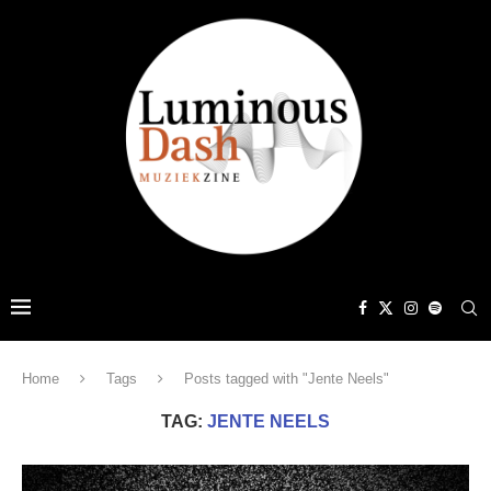
Home
Tags
Posts tagged with "Jente Neels"
TAG:
JENTE NEELS