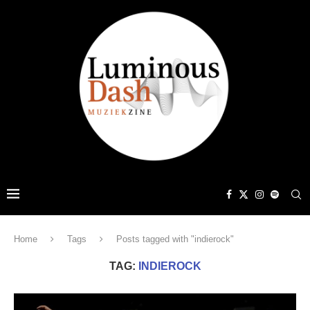
Home
Tags
Posts tagged with "indierock"
TAG:
INDIEROCK