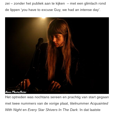
zei – zonder het publiek aan te kijken – met een glimlach rond
de lippen ‘you have to excuse Guy, we had an intense day’.
Het optreden was nochtans sereen en prachtig van start gegaan
met twee nummers van de vorige plaat, titelnummer
Acquainted
With Night
en
Every Star Shivers In The Dark
. In dat laatste