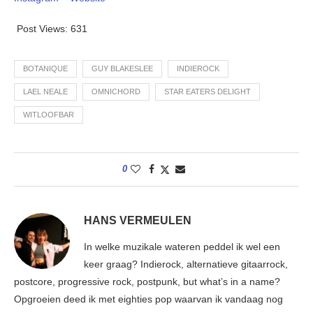
Post Views:
631
BOTANIQUE
GUY BLAKESLEE
INDIEROCK
LAEL NEALE
OMNICHORD
STAR EATERS DELIGHT
WITLOOFBAR
0
HANS VERMEULEN
In welke muzikale wateren peddel ik wel een
keer graag? Indierock, alternatieve gitaarrock,
postcore, progressive rock, postpunk, but what’s in a name?
Opgroeien deed ik met eighties pop waarvan ik vandaag nog