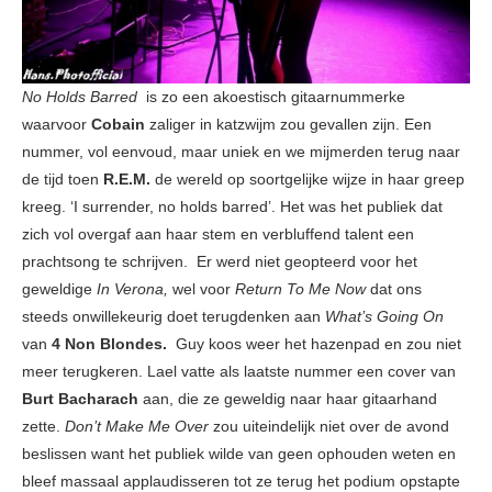
No Holds Barred
is zo een akoestisch gitaarnummerke
waarvoor
Cobain
zaliger in katzwijm zou gevallen zijn. Een
nummer, vol eenvoud, maar uniek en we mijmerden terug naar
de tijd toen
R.E.M.
de wereld op soortgelijke wijze in haar greep
kreeg. ‘I surrender, no holds barred’. Het was het publiek dat
zich vol overgaf aan haar stem en verbluffend talent een
prachtsong te schrijven. Er werd niet geopteerd voor het
geweldige
In Verona,
wel voor
Return To Me Now
dat ons
steeds onwillekeurig doet terugdenken aan
What’s Going On
van
4 Non Blondes.
Guy koos weer het hazenpad en zou niet
meer terugkeren. Lael vatte als laatste nummer een cover van
Burt Bacharach
aan, die ze geweldig naar haar gitaarhand
zette.
Don’t Make Me Over
zou uiteindelijk niet over de avond
beslissen want het publiek wilde van geen ophouden weten en
bleef massaal applaudisseren tot ze terug het podium opstapte