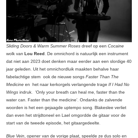
Sliding Doors & Warm Summer Roses
dreef op een
Cocaine
wolk van
Lou Reed
. De omnichord is natuurlijk een instrument
dat niet aan 2023 doet denken maar eerder aan een slordige 40
jaar geleden. Uit het omnichordluik maakten behalve haar
fabelachtige stem ook de nieuwe songs
Faster Than The
Medicine
en het naar kerkorgels verlangende trage
If I Had No
Wings
indruk. ‘Only your brеath can heal me, faster than thе
water can. Faster than the medicine’. Ondanks de zalvende
woorden is het een gejaagde uptempo song. Blakeslee verliet
dan even het strijdtoneel en Lael omgordde de gitaar voor de
start van de tweede episode, het gitaargedeelte.
Blue Vein
, opener van de vorige plaat, speelde ze dus solo en