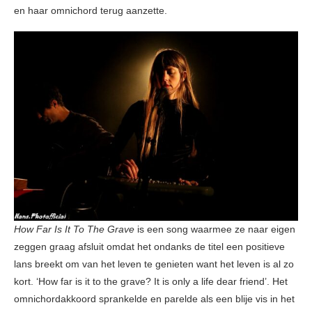
en haar omnichord terug aanzette.
How Far Is It To The Grave
is een song waarmee ze naar eigen
zeggen graag afsluit omdat het ondanks de titel een positieve
lans breekt om van het leven te genieten want het leven is al zo
kort. ‘How far is it to the grave? It is only a life dear friend’. Het
omnichordakkoord sprankelde en parelde als een blije vis in het