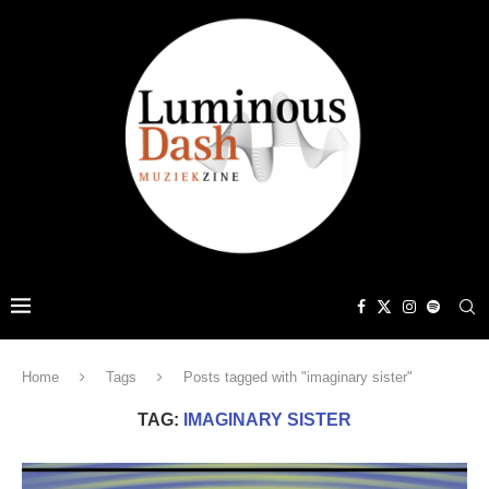
Home
Tags
Posts tagged with "imaginary sister"
TAG:
IMAGINARY SISTER