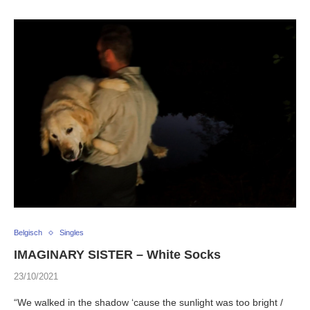
Belgisch
Singles
IMAGINARY SISTER – White Socks
23/10/2021
“We walked in the shadow ‘cause the sunlight was too bright /