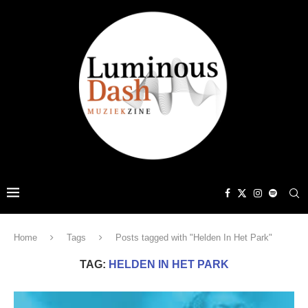
Home
Tags
Posts tagged with "Helden In Het Park"
TAG:
HELDEN IN HET PARK