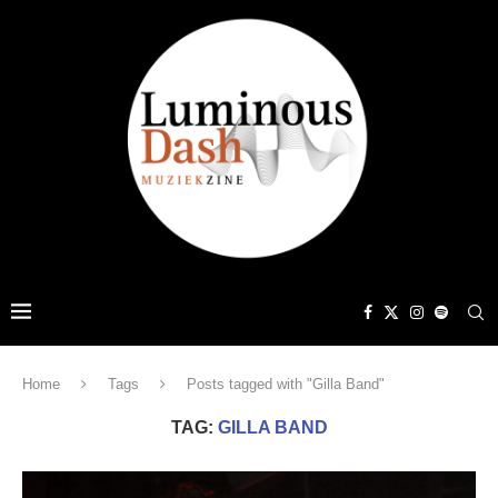
Home
Tags
Posts tagged with "Gilla Band"
TAG:
GILLA BAND