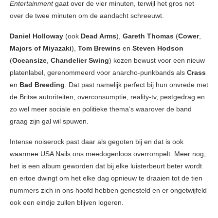
Entertainment
gaat over de vier minuten, terwijl het gros net
over de twee minuten om de aandacht schreeuwt.
Daniel Holloway
(ook
Dead Arms
),
Gareth Thomas
(
Cower
,
Majors of Miyazaki
),
Tom Brewins
en
Steven Hodson
(
Oceansize
,
Chandelier Swing
) kozen bewust voor een nieuw
platenlabel, gerenommeerd voor anarcho-punkbands als
Crass
en
Bad Breeding
. Dat past namelijk perfect bij hun onvrede met
de Britse autoriteiten, overconsumptie, reality-tv, pestgedrag en
zo wel meer sociale en politieke thema’s waarover de band
graag zijn gal wil spuwen.
Intense noiserock past daar als gegoten bij en dat is ook
waarmee USA Nails ons meedogenloos overrompelt. Meer nog,
het is een album geworden dat bij elke luisterbeurt beter wordt
en ertoe dwingt om het elke dag opnieuw te draaien tot de tien
nummers zich in ons hoofd hebben genesteld en er ongetwijfeld
ook een eindje zullen blijven logeren.