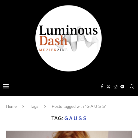
Home
Tags
Posts tagged with "G A U S S"
TAG:
G A U S S