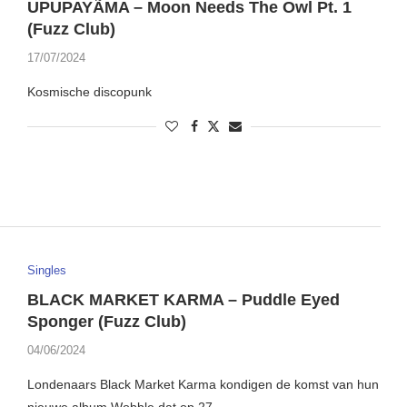
UPUPAYÃMA – Moon Needs The Owl Pt. 1
(Fuzz Club)
17/07/2024
Kosmische discopunk
Singles
BLACK MARKET KARMA – Puddle Eyed
Sponger (Fuzz Club)
04/06/2024
Londenaars Black Market Karma kondigen de komst van hun
nieuwe album Wobble dat op 27 …