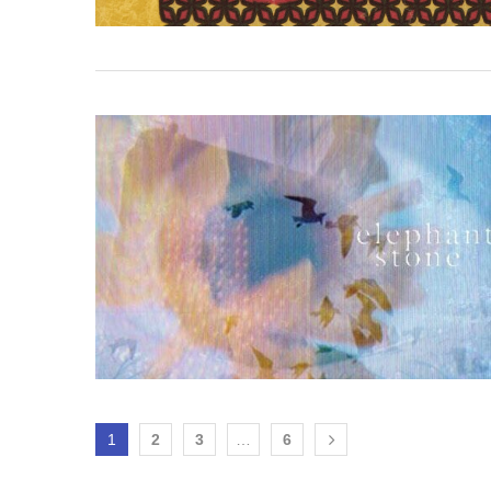
1
2
3
…
6