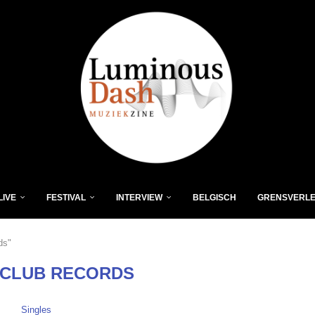
LIVE
FESTIVAL
INTERVIEW
BELGISCH
GRENSVERL
ds"
 CLUB RECORDS
Singles