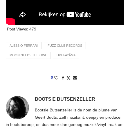
Post Views:
479
ALESSIO FERRARI
FUZZ CLUB RECORDS
MOON NEEDS THE OWL
UPUPAYÃMA
0
BOOTSIE BUTSENZELLER
Bootsie Butsenzeller is de nom de plume van
Geert Budts. Zelf muzikant, deejay en producer
in hoofdberoep, en dus meer dan genoeg muziek/vinyl-freak om