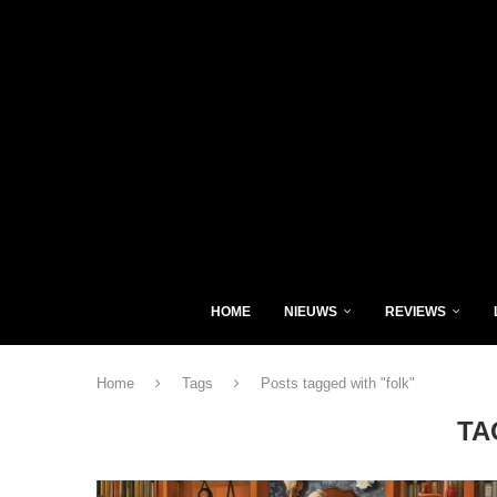
HOME
NIEUWS
REVIEWS
Home
Tags
Posts tagged with "folk"
TA