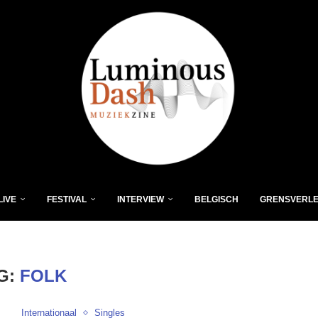
LIVE
FESTIVAL
INTERVIEW
BELGISCH
GRENSVERL
G:
FOLK
Internationaal
Singles