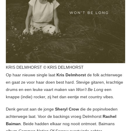
KRIS DELMHORST © KRIS DELMHORST
Op haar nieuwe single laat
Kris Delmhorst
de folk achterwege
en gaat ze voor haar doen best hard. Stevige gitaren, krachtige
drums en een leuke vaart maken van
Won’t Be Long
een
knappe (indie) rocker, zij het dan eentje met country vibes.
Denk gerust aan de jonge
Sheryl Crow
die de popinvloeden
achterwege laat. Voor de backings vroeg Delmhorst
Rachel
Baiman
. Beide hadden elkaar nog nooit ontmoet. Baimans
album
Common Nation Of Sorrow
overtuigde echter