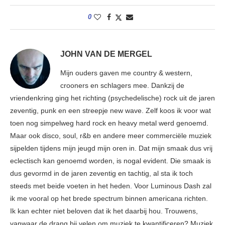
0
JOHN VAN DE MERGEL
Mijn ouders gaven me country & western,
crooners en schlagers mee. Dankzij de
vriendenkring ging het richting (psychedelische) rock uit de jaren
zeventig, punk en een streepje new wave. Zelf koos ik voor wat
toen nog simpelweg hard rock en heavy metal werd genoemd.
Maar ook disco, soul, r&b en andere meer commerciële muziek
sijpelden tijdens mijn jeugd mijn oren in. Dat mijn smaak dus vrij
eclectisch kan genoemd worden, is nogal evident. Die smaak is
dus gevormd in de jaren zeventig en tachtig, al sta ik toch
steeds met beide voeten in het heden. Voor Luminous Dash zal
ik me vooral op het brede spectrum binnen americana richten.
Ik kan echter niet beloven dat ik het daarbij hou. Trouwens,
vanwaar de drang bij velen om muziek te kwantificeren? Muziek