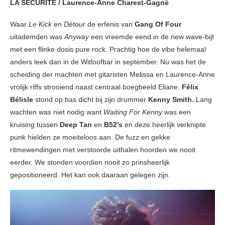
LA SÉCURITÉ / Laurence-Anne Charest-Gagné
Waar
Le Kick
en
Détour
de erfenis van
Gang Of Four
uitademden was
Anyway
een vreemde eend in de new wave-bijt
met een flinke dosis pure rock. Prachtig hoe de vibe helemaal
anders leek dan in de Witloofbar in september. Nu was het de
scheiding der machten met gitaristen Melissa en Laurence-Anne
vrolijk riffs strooiend naast centraal boegbeeld Eliane.
Félix
Bélisle
stond op bas dicht bij zijn drummer
Kenny Smith.
Lang
wachten was niet nodig want
Waiting For Kenny
was een
kruising tussen
Deep Tan
en
B52’s
en deze heerlijk verknipte
punk hielden ze moeiteloos aan. De fuzz en gekke
ritmewendingen met verstoorde uithalen hoorden we nooit
eerder. We stonden voordien nooit zo prinsheerlijk
gepositioneerd. Het kan ook daaraan gelegen zijn.