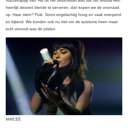
maïzenapap van. Als dit het bindmiddel was dat het festival een
heerlijk dessert diende te serveren, dan kopen we de voorraad
op. Haar stem? Puik. Soms engelachtig hoog en vaak snerpend
en bijtend. We konden ook nu niet om de autotune heen maar
echt storend was dit zelden.
MAÏCEE