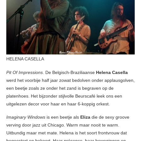
HELENA CASELLA
Pit Of Impressions
. De Belgisch-Braziliaanse
Helena Casella
werd het voorbije half jaar zowat bedolven onder applausgolven,
een beetje zoals ze onder het zand is begraven op de
platenhoes. Het bijzonder stijlvolle Beurscafé leek ons een
uitgelezen decor voor haar en haar 6-koppig orkest.
Imaginary Windows
is een beetje als
Eliza
die de sexy groove
verving door jazz uit Chicago. Warm maar nooit te warm.
Uitbundig maar met mate. Helena is het soort frontvrouw dat
begeestert en bekoort. Haar présence, haar bewegingen en