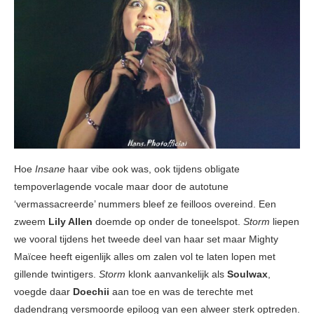
Hoe
Insane
haar vibe ook was, ook tijdens obligate
tempoverlagende vocale maar door de autotune
‘vermassacreerde’ nummers bleef ze feilloos overeind. Een
zweem
Lily Allen
doemde op onder de toneelspot.
Storm
liepen
we vooral tijdens het tweede deel van haar set maar Mighty
Maïcee heeft eigenlijk alles om zalen vol te laten lopen met
gillende twintigers.
Storm
klonk aanvankelijk als
Soulwax
,
voegde daar
Doechii
aan toe en was de terechte met
dadendrang versmoorde epiloog van een alweer sterk optreden.