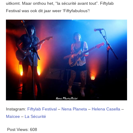
uitkomt. Maar onthou het, “la sécurité avant tout”. Fiftylab
Festival was ook dit jaar weer ‘Fiftyfabulous’!
Instagram:
Fiftylab Festival
–
Nena Planeta
–
Helena Casella
–
Maïcee
–
La Sécurité
Post Views:
608