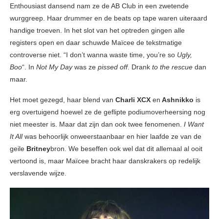
Enthousiast dansend nam ze de AB Club in een zwetende
wurggreep. Haar drummer en de beats op tape waren uiteraard
handige troeven. In het slot van het optreden gingen alle
registers open en daar schuwde Maïcee de tekstmatige
controverse niet. “I don’t wanna waste time, you’re so
Ugly,
Boo
“. In
Not My Day
was ze
pissed off
. Drank
to the rescue
dan
maar.
Het moet gezegd, haar blend van
Charli XCX
en
Ashnikko
is
erg overtuigend hoewel ze de geflipte podiumoverheersing nog
niet meester is. Maar dat zijn dan ook twee fenomenen.
I Want
It All
was behoorlijk onweerstaanbaar en hier laafde ze van de
geile
Britney
bron. We beseffen ook wel dat dit allemaal al ooit
vertoond is, maar Maïcee bracht haar danskrakers op redelijk
verslavende wijze.