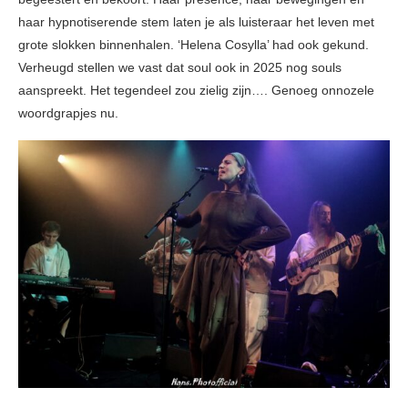
haar hypnotiserende stem laten je als luisteraar het leven met
grote slokken binnenhalen. ‘Helena Cosylla’ had ook gekund.
Verheugd stellen we vast dat soul ook in 2025 nog souls
aanspreekt. Het tegendeel zou zielig zijn…. Genoeg onnozele
woordgrapjes nu.