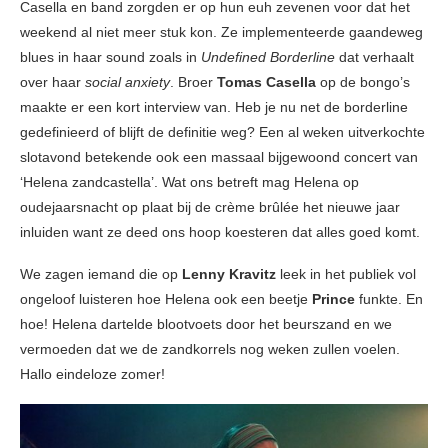
Casella en band zorgden er op hun euh zevenen voor dat het
weekend al niet meer stuk kon. Ze implementeerde gaandeweg
blues in haar sound zoals in
Undefined Borderline
dat verhaalt
over haar
social anxiety
. Broer
Tomas Casella
op de bongo’s
maakte er een kort interview van. Heb je nu net de borderline
gedefinieerd of blijft de definitie weg? Een al weken uitverkochte
slotavond betekende ook een massaal bijgewoond concert van
‘Helena zandcastella’. Wat ons betreft mag Helena op
oudejaarsnacht op plaat bij de crème brûlée het nieuwe jaar
inluiden want ze deed ons hoop koesteren dat alles goed komt.
We zagen iemand die op
Lenny Kravitz
leek in het publiek vol
ongeloof luisteren hoe Helena ook een beetje
Prince
funkte. En
hoe! Helena dartelde blootvoets door het beurszand en we
vermoeden dat we de zandkorrels nog weken zullen voelen.
Hallo eindeloze zomer!