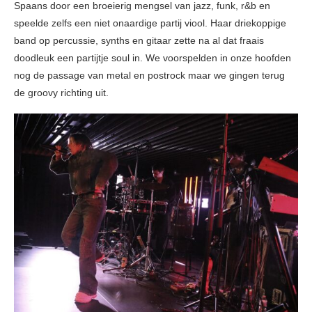
Spaans door een broeierig mengsel van jazz, funk, r&b en
speelde zelfs een niet onaardige partij viool. Haar driekoppige
band op percussie, synths en gitaar zette na al dat fraais
doodleuk een partijtje soul in. We voorspelden in onze hoofden
nog de passage van metal en postrock maar we gingen terug
de groovy richting uit.