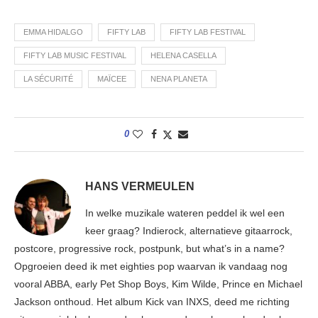
EMMA HIDALGO
FIFTY LAB
FIFTY LAB FESTIVAL
FIFTY LAB MUSIC FESTIVAL
HELENA CASELLA
LA SÉCURITÉ
MAÏCEE
NENA PLANETA
0
HANS VERMEULEN
In welke muzikale wateren peddel ik wel een
keer graag? Indierock, alternatieve gitaarrock,
postcore, progressive rock, postpunk, but what’s in a name?
Opgroeien deed ik met eighties pop waarvan ik vandaag nog
vooral ABBA, early Pet Shop Boys, Kim Wilde, Prince en Michael
Jackson onthoud. Het album Kick van INXS, deed me richting